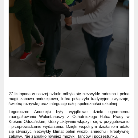
27 listopada w naszej szkole odbyła się niezwykle radosna i pełna
magii zabawa andrzejkowa, która połączyła tradycyjne zwyczaje,
świetną rozrywkę oraz integrację całej społeczności szkolnej.
Tegoroczne Andrzejki były wyjątkowe dzięki ogromnemu
zaangażowaniu Wolontariuszy z Ochotniczego Hufca Pracy w
Krośnie Odrzańskim, którzy aktywnie włączyli się w przygotowanie
i przeprowadzenie wydarzenia. Dzięki wspólnym działaniom udało
się stworzyć niezwykły klimat pełen wróżb, śmiechu i kreatywnej
zabawy. Nie zabrakło również muzyki, tańców i poczęstunku.