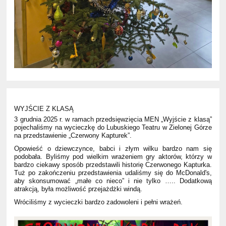
WYJŚCIE Z KLASĄ
3 grudnia 2025 r. w ramach przedsięwzięcia MEN „Wyjście z klasą”
pojechaliśmy na wycieczkę do Lubuskiego Teatru w Zielonej Górze
na przedstawienie „Czerwony Kapturek”.
Opowieść o dziewczynce, babci i złym wilku bardzo nam się
podobała. Byliśmy pod wielkim wrażeniem gry aktorów, którzy w
bardzo ciekawy sposób przedstawili historię Czerwonego Kapturka.
Tuż po zakończeniu przedstawienia udaliśmy się do McDonald's,
aby skonsumować „małe co nieco” i nie tylko ….. Dodatkową
atrakcją, była możliwość przejażdżki windą.
Wróciliśmy z wycieczki bardzo zadowoleni i pełni wrażeń.