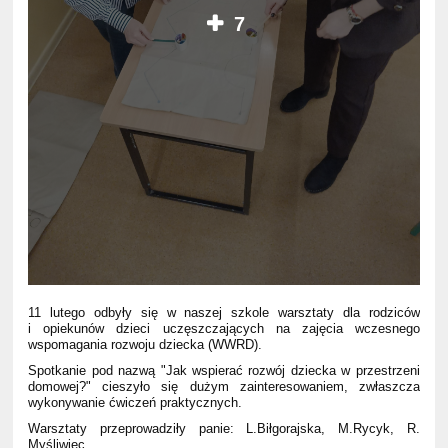
7
11 lutego odbyły się w naszej szkole warsztaty dla rodziców
i opiekunów dzieci uczęszczających na zajęcia wczesnego
wspomagania rozwoju dziecka (WWRD).
Spotkanie pod nazwą "Jak wspierać rozwój dziecka w przestrzeni
domowej?" cieszyło się dużym zainteresowaniem, zwłaszcza
wykonywanie ćwiczeń praktycznych.
Warsztaty przeprowadziły panie: L.Biłgorajska, M.Rycyk, R.
Myśliwiec.