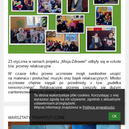
23 stycznia w ramach projektu „Misja-Zdrowie!” odbyły się w szkole
tzw. przerwy relaksacyjne .
W czasie kilku przerw uczniowie mogli swobodnie usiąść
na materacu i posłuchać muzyki oraz bajek relaksacyjnych. Młodsi
uczniowie chętnie sięgali po przedmioty z tzw. „pudełka
sensorycznego”. Relaksacyjne przerwy cieszyły się dużym
zainteresowaniem ze strony uczniów.
Ta strona wykorzystuje pliki cookies. Korzystając z niej 
wyrażasz zgodę na ich używanie, zgodnie z aktualnymi 
ustawieniami przeglądarki.

Więcej informacji znajdziesz w 
Polityce prywatności
.
OK
WARSZTATY TERAPEUTYCZNE