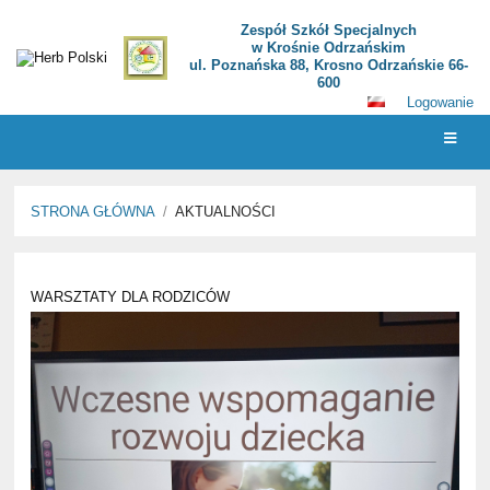
Zespół Szkół Specjalnych
w Krośnie Odrzańskim
ul. Poznańska 88, Krosno Odrzańskie 66-
600
Logowanie
STRONA GŁÓWNA
/
AKTUALNOŚCI
Aktualności
WARSZTATY DLA RODZICÓW