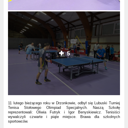
5
11 lutego bieżącego roku w Drzonkowie, odbył się Lubuski Turniej
Tenisa Stołowego Olimpiad Specjalnych. Naszą Szkołę
reprezentowali: Oliwia Futryk i Igor Benyskiewicz. Tenisiści
wywalczyli czwarte i piąte miejsce. Brawa dla szkolnych
sportowców.