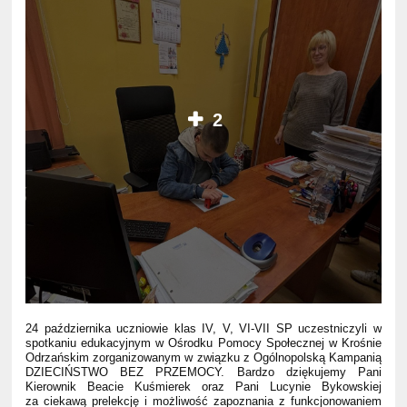
2
24 października uczniowie klas IV, V, VI-VII SP uczestniczyli w
spotkaniu edukacyjnym w Ośrodku Pomocy Społecznej w Krośnie
Odrzańskim zorganizowanym w związku z Ogólnopolską Kampanią
DZIECIŃSTWO BEZ PRZEMOCY. Bardzo dziękujemy Pani
Kierownik Beacie Kuśmierek oraz Pani Lucynie Bykowskiej
za ciekawą prelekcję i możliwość zapoznania z funkcjonowaniem