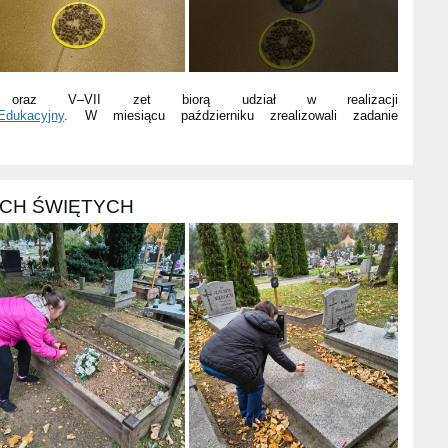
 oraz V–VII zet biorą udział w realizacji
Edukacyjny
. W miesiącu październiku zrealizowali zadanie
ICH ŚWIĘTYCH