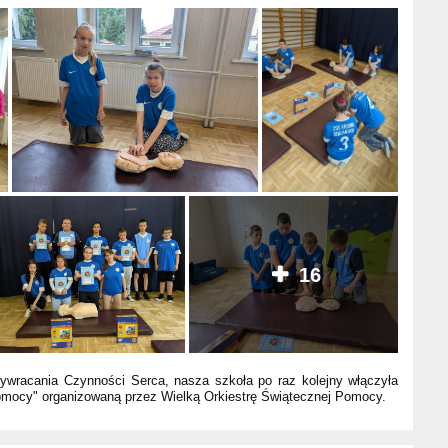
16
zywracania Czynności Serca, nasza szkoła po raz kolejny włączyła
 pomocy" organizowaną przez Wielką Orkiestrę Świątecznej Pomocy.