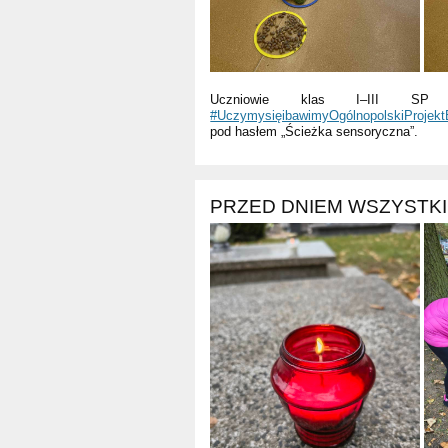
Uczniowie klas I–III SP
#UczymysięibawimyOgólnopolskiProjekt
pod hasłem „Ścieżka sensoryczna”.
PRZED DNIEM WSZYSTK