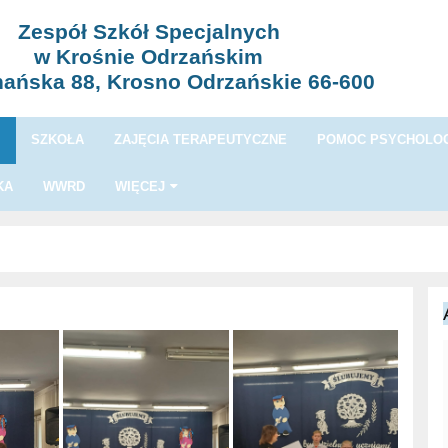
Zespół Szkół Specjalnych
w Krośnie Odrzańskim
nańska 88, Krosno Odrzańskie 66-600
I
SZKOŁA
ZAJĘCIA TERAPEUTYCZNE
POMOC PSYCHOLOG
KA
WWRD
WIĘCEJ