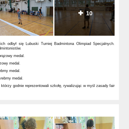
10
kich odbył się Lubuski Turniej Badmintona Olimpiad Specjalnych.
mintonistów.
 brązowy medal.
rązowy medal.
rebrny medal.
srebrny medal.
tórzy godnie reprezentowali szkołę, rywalizując w myśl zasady fair