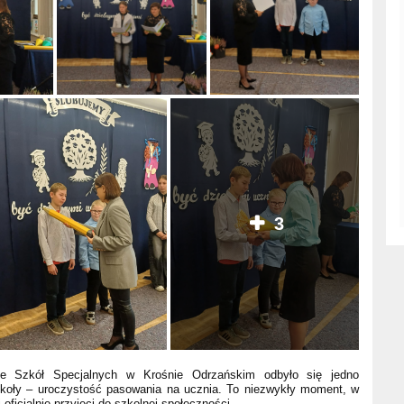
3
e Szkół Specjalnych w Krośnie Odrzańskim odbyło się jedno
zkoły – uroczystość pasowania na ucznia. To niezwykły moment, w
 oficjalnie przyjęci do szkolnej społeczności.