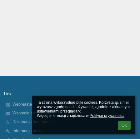
Linki
Ta strona wykorzystuje pliki cookies. Korzystając z niej 
Webmaster
wyrażasz zgodę na ich używanie, zgodnie z aktualnymi 
ustawieniami przeglądarki.

Wsparcie techniczne
Więcej informacji znajdziesz w 
Polityce prywatności
.
Deklaracja dostępności
OK
Informacje prawne
Polityka prywatności