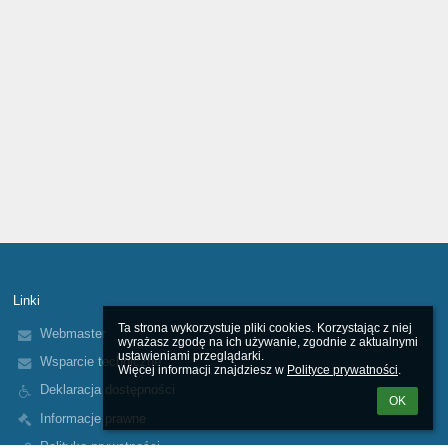
Linki
Ta strona wykorzystuje pliki cookies. Korzystając z niej 
Webmaster
wyrażasz zgodę na ich używanie, zgodnie z aktualnymi 
ustawieniami przeglądarki.

Wsparcie techniczne
Więcej informacji znajdziesz w 
Polityce prywatności
.
Deklaracja dostępności
OK
Informacje prawne
Polityka prywatności