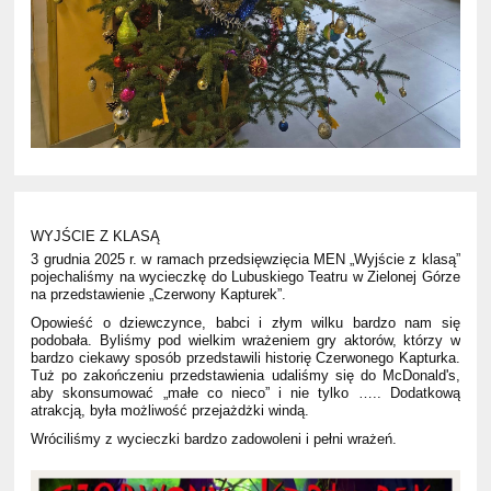
WYJŚCIE Z KLASĄ
3 grudnia 2025 r. w ramach przedsięwzięcia MEN „Wyjście z klasą”
pojechaliśmy na wycieczkę do Lubuskiego Teatru w Zielonej Górze
na przedstawienie „Czerwony Kapturek”.
Opowieść o dziewczynce, babci i złym wilku bardzo nam się
podobała. Byliśmy pod wielkim wrażeniem gry aktorów, którzy w
bardzo ciekawy sposób przedstawili historię Czerwonego Kapturka.
Tuż po zakończeniu przedstawienia udaliśmy się do McDonald's,
aby skonsumować „małe co nieco” i nie tylko ….. Dodatkową
atrakcją, była możliwość przejażdżki windą.
Wróciliśmy z wycieczki bardzo zadowoleni i pełni wrażeń.