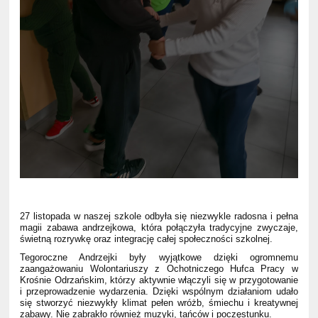
27 listopada w naszej szkole odbyła się niezwykle radosna i pełna
magii zabawa andrzejkowa, która połączyła tradycyjne zwyczaje,
świetną rozrywkę oraz integrację całej społeczności szkolnej.
Tegoroczne Andrzejki były wyjątkowe dzięki ogromnemu
zaangażowaniu Wolontariuszy z Ochotniczego Hufca Pracy w
Krośnie Odrzańskim, którzy aktywnie włączyli się w przygotowanie
i przeprowadzenie wydarzenia. Dzięki wspólnym działaniom udało
się stworzyć niezwykły klimat pełen wróżb, śmiechu i kreatywnej
zabawy. Nie zabrakło również muzyki, tańców i poczęstunku.