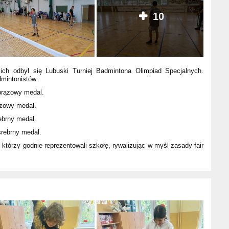
10
kich odbył się Lubuski Turniej Badmintona Olimpiad Specjalnych.
mintonistów.
 brązowy medal.
rązowy medal.
rebrny medal.
srebrny medal.
tórzy godnie reprezentowali szkołę, rywalizując w myśl zasady fair