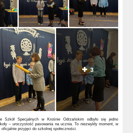
3
e Szkół Specjalnych w Krośnie Odrzańskim odbyło się jedno
zkoły – uroczystość pasowania na ucznia. To niezwykły moment, w
 oficjalnie przyjęci do szkolnej społeczności.