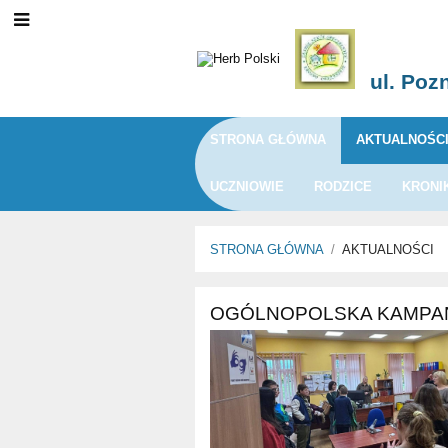
ul. Poz
STRONA GŁÓWNA
AKTUALNOŚC
UCZNIOWIE
RODZICE
KRONI
STRONA GŁÓWNA
/
AKTUALNOŚCI
Aktualności
OGÓLNOPOLSKA KAMPAN