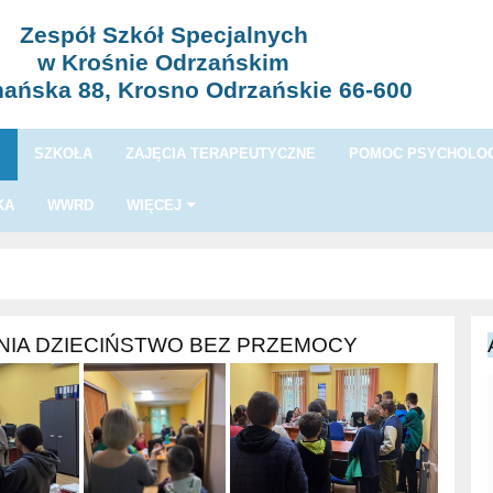
Zespół Szkół Specjalnych
w Krośnie Odrzańskim
nańska 88, Krosno Odrzańskie 66-600
I
SZKOŁA
ZAJĘCIA TERAPEUTYCZNE
POMOC PSYCHOLOG
KA
WWRD
WIĘCEJ
IA DZIECIŃSTWO BEZ PRZEMOCY