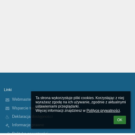
Linki
Ta strona wykorzystuje pliki cookies. Korzystając z niej 
Webmaster
wyrażasz zgodę na ich używanie, zgodnie z aktualnymi 
ustawieniami przeglądarki.

Wsparcie techniczne
Więcej informacji znajdziesz w 
Polityce prywatności
.
Deklaracja dostępności
OK
Informacje prawne
Polityka prywatności