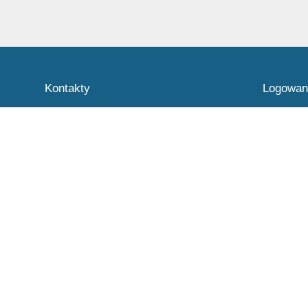
Kontakty
Logowan
Zespół Szkół Specjalnych w Krośnie
Nazwa uży
Odrzańskim
sekretariat@zss.powiatkrosnienski.pl
Hasło:
68 383 5407
508 415 470
Ul. Poznańska 88
66-600 Krosno Odrzańskie
Poland
Zapomniałe