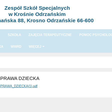
Zespół Szkół Specjalnych
w Krośnie Odrzańskim
nańska 88, Krosno Odrzańskie 66-600
I
SZKOŁA
ZAJĘCIA TERAPEUTYCZNE
POMOC PSYCHOLOG
KA
WWRD
WIĘCEJ
PRAWA DZIECKA
PRAWA_DZIECKA(1).pdf