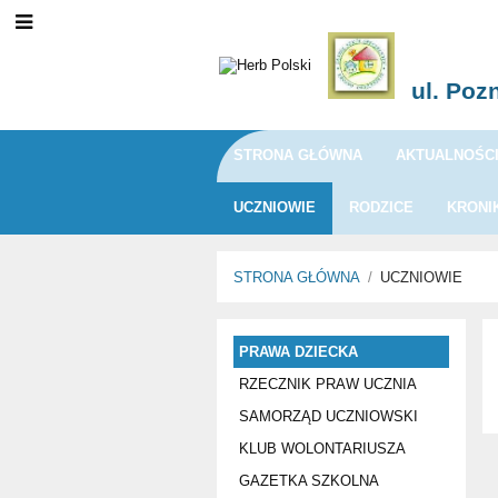
ul. Poz
STRONA GŁÓWNA
AKTUALNOŚC
UCZNIOWIE
RODZICE
KRONI
STRONA GŁÓWNA
/
UCZNIOWIE
UCZNIOWIE
PRAWA DZIECKA
RZECZNIK PRAW UCZNIA
SAMORZĄD UCZNIOWSKI
KLUB WOLONTARIUSZA
GAZETKA SZKOLNA