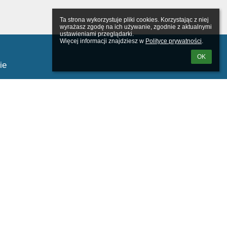
Ta strona wykorzystuje pliki cookies. Korzystając z niej 
wyrażasz zgodę na ich używanie, zgodnie z aktualnymi 
ustawieniami przeglądarki.

Więcej informacji znajdziesz w 
Polityce prywatności
.
OK
ie
tkownika:
m loginu lub hasła