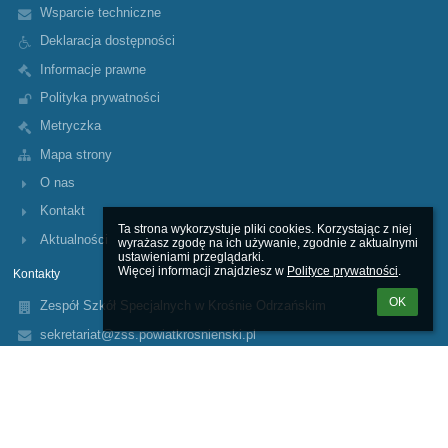
Wsparcie techniczne
Deklaracja dostępności
Informacje prawne
Polityka prywatności
Metryczka
Mapa strony
O nas
Kontakt
Ta strona wykorzystuje pliki cookies. Korzystając z niej 
Aktualności
wyrażasz zgodę na ich używanie, zgodnie z aktualnymi 
ustawieniami przeglądarki.

Więcej informacji znajdziesz w 
Polityce prywatności
.
Kontakty
OK
Zespół Szkół Specjalnych w Krośnie Odrzańskim
sekretariat@zss.powiatkrosnienski.pl
68 383 5407
508 415 470
Ul. Poznańska 88
66-600 Krosno Odrzańskie