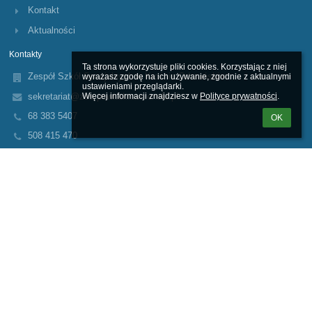
Kontakt
Aktualności
Kontakty
Ta strona wykorzystuje pliki cookies. Korzystając z niej 
Zespół Szkół Specjalnych w Krośnie Odrzańskim
wyrażasz zgodę na ich używanie, zgodnie z aktualnymi 
ustawieniami przeglądarki.

sekretariat@zss.powiatkrosnienski.pl
Więcej informacji znajdziesz w 
Polityce prywatności
.
68 383 5407
OK
508 415 470
Ul. Poznańska 88
66-600 Krosno Odrzańskie
Poland
Logowanie
Nazwa użytkownika:
Hasło: