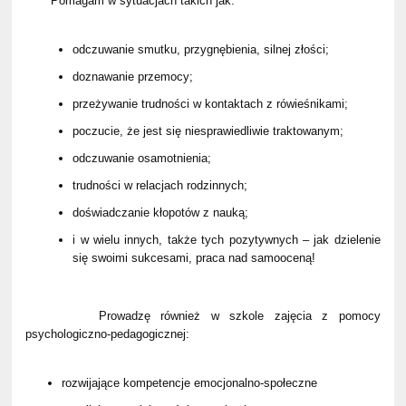
Pomagam w sytuacjach takich jak:
odczuwanie smutku, przygnębienia, silnej złości;
doznawanie przemocy;
przeżywanie trudności w kontaktach z rówieśnikami;
poczucie, że jest się niesprawiedliwie traktowanym;
odczuwanie osamotnienia;
trudności w relacjach rodzinnych;
doświadczanie kłopotów z nauką;
i w wielu innych, także tych pozytywnych – jak dzielenie
się swoimi sukcesami, praca nad samooceną!
Prowadzę również w szkole zajęcia z pomocy
psychologiczno-pedagogicznej:
rozwijające kompetencje emocjonalno-społeczne