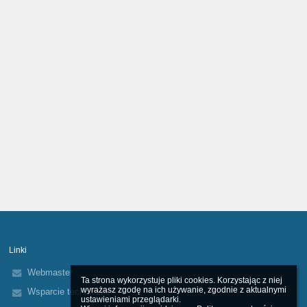
Linki
Webmaster
Ta strona wykorzystuje pliki cookies. Korzystając z niej 
wyrażasz zgodę na ich używanie, zgodnie z aktualnymi 
Wsparcie techniczne
ustawieniami przeglądarki.
