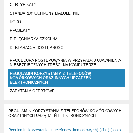
CERTYFIKATY
STANDARDY OCHRONY MAŁOLETNICH
RODO
PROJEKTY
PIELĘGNIARKA SZKOLNA
DEKLARACJA DOSTĘPNOŚCI
PROCEDURA POSTĘPOWANIA W PRZYPADKU UJAWNIENIA
NIEBEZPIECZNYCH TREŚCI NA KOMPUTERZE
REGULAMIN KORZYSTANIA Z TELEFONÓW
KOMÓRKOWYCH ORAZ INNYCH URZĄDZEŃ
ELEKTRONICZNYCH
ZAPYTANIA OFERTOWE
REGULAMIN KORZYSTANIA Z TELEFONÓW KOMÓRKOWYCH
ORAZ INNYCH URZĄDZEŃ ELEKTRONICZNYCH
Regulamin_korzystania_z_telefonow_komorkowych(1)(1)_(1).docx