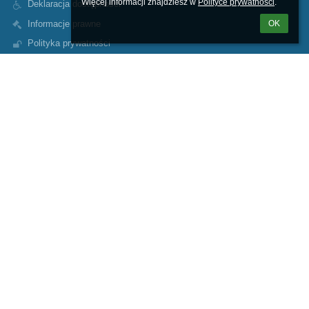
Więcej informacji znajdziesz w 
Polityce prywatności
.
Deklaracja dostępności
Informacje prawne
OK
Polityka prywatności
Metryczka
Mapa strony
O nas
Kontakt
Aktualności
Kontakty
Zespół Szkół Specjalnych w Krośnie Odrzańskim
sekretariat@zss.powiatkrosnienski.pl
68 383 5407
508 415 470
Ul. Poznańska 88
66-600 Krosno Odrzańskie
Poland