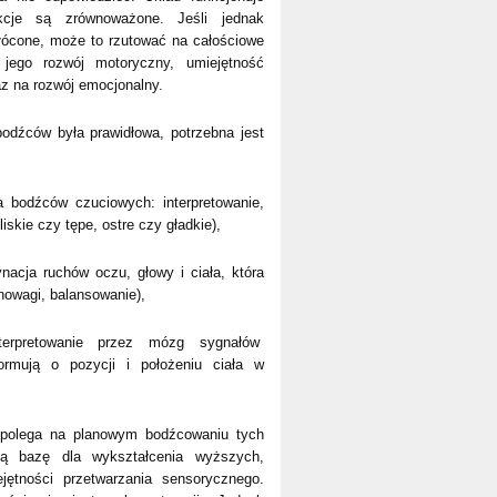
nkcje są zrównoważone. Jeśli jednak
łócone, może to rzutować na całościowe
jego rozwój motoryczny, umiejętność
az na rozwój emocjonalny.
 bodźców była prawidłowa, potrzebna jest
ja bodźców czuciowych: interpretowanie,
iskie czy tępe, ostre czy gładkie),
nacja ruchów oczu, głowy i ciała, która
owagi, balansowanie),
terpretowanie przez mózg sygnałów
ormują o pozycji i położeniu ciała w
polega na planowym bodźcowaniu tych
ią bazę dla wykształcenia wyższych,
jętności przetwarzania sensorycznego.