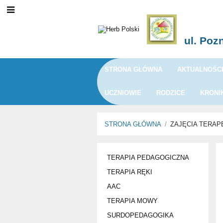
ul. Poz
STRONA GŁÓWNA
AKTUALNOŚC
UCZNIOWIE
RODZICE
KRONI
STRONA GŁÓWNA
/
ZAJĘCIA TERA
ZAJĘCIA
TERAPIA PEDAGOGICZNA
TERAPEUTYCZNE
TERAPIA RĘKI
AAC
TERAPIA MOWY
SURDOPEDAGOGIKA