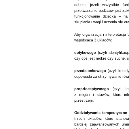
dobrze, jeżeli wszystkie fu
przetwarzanie bodźców jest zak
funkcjonowanie dziecka – na 
skupiania uwagi i uczenia się or
Aby organizacja i interpretacja
współpraca 3 układów:
dotykowego
(czyli identyfikac
czy coś jest mokre czy suche, śl
przedsionkowego
(czyli koordy
odpowiada za utrzymywanie równ
proprioceptywnego
(czyli in
z mięśni i stawów, które inf
przestrzeni.
Oddziaływanie terapeutyczne
trzech układów, które stanow
bardziej zaawansowanych umie