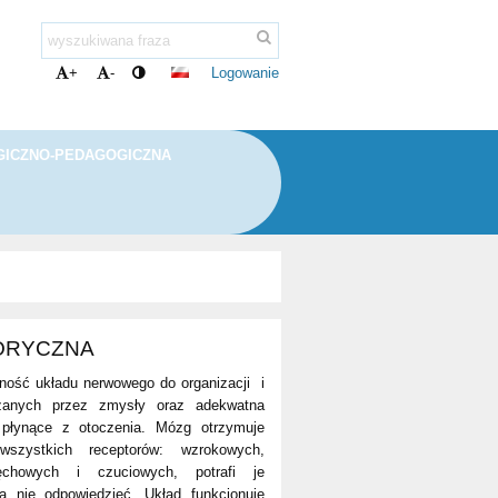
Logowanie
+
-
ICZNO-PEDAGOGICZNA
ORYCZNA
ność układu nerwowego do organizacji i
arczanych przez zmysły oraz adekwatna
płynące z otoczenia. Mózg otrzymuje
szystkich receptorów: wzrokowych,
chowych i czuciowych, potrafi je
na nie odpowiedzieć. Układ funkcjonuje