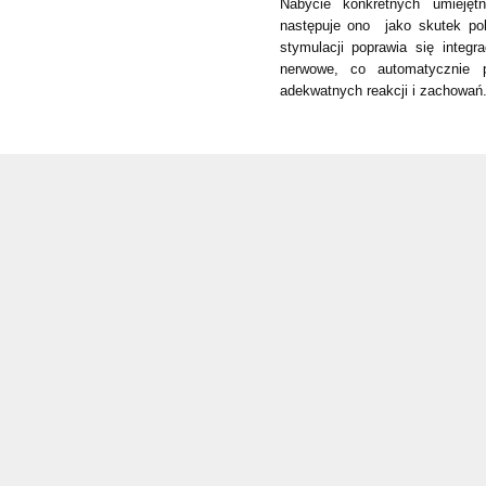
Nabycie konkretnych umiejętn
następuje ono jako skutek po
stymulacji poprawia się integ
nerwowe, co automatycznie p
adekwatnych reakcji i zachowań