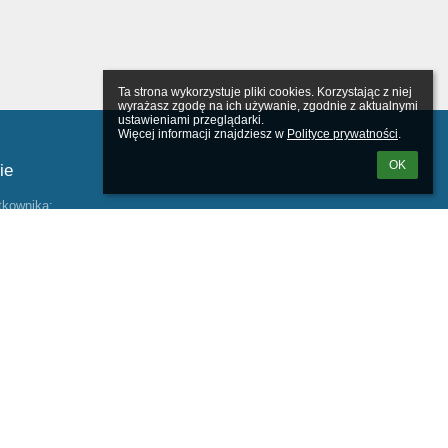
Ta strona wykorzystuje pliki cookies. Korzystając z niej 
wyrażasz zgodę na ich używanie, zgodnie z aktualnymi 
ustawieniami przeglądarki.

Więcej informacji znajdziesz w 
Polityce prywatności
.
OK
ie
tkownika:
m loginu lub hasła