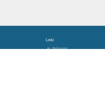
Linki
Webmaster
Wsparcie techniczne
Deklaracja dostępności
Informacje prawne
Polityka prywatności
Metryczka
Mapa strony
O nas
Kontakt