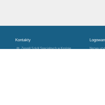
Kontakty
Logowan
Zespół Szkół Specjalnych w Krośnie
Nazwa uży
Odrzańskim
sekretariat@zss.powiatkrosnienski.pl
Hasło:
68 383 5407
508 415 470
Ul. Poznańska 88
66-600 Krosno Odrzańskie
Poland
Zapomniałe