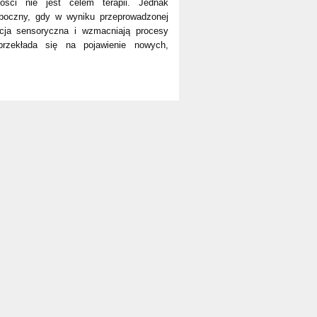
ości nie jest celem terapii. Jednak
boczny, gdy w wyniku przeprowadzonej
racja sensoryczna i wzmacniają procesy
rzekłada się na pojawienie nowych,
.