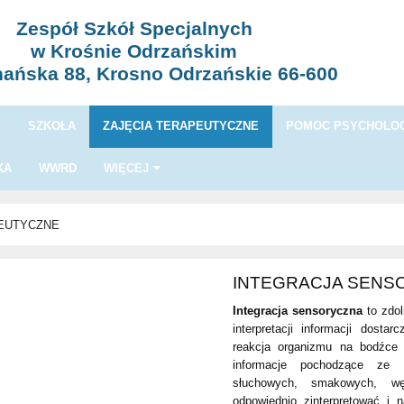
Zespół Szkół Specjalnych
w Krośnie Odrzańskim
nańska 88, Krosno Odrzańskie 66-600
I
SZKOŁA
ZAJĘCIA TERAPEUTYCZNE
POMOC PSYCHOLOG
KA
WWRD
WIĘCEJ
PEUTYCZNE
INTEGRACJA SENS
Integracja sensoryczna
to zdol
interpretacji informacji dost
reakcja organizmu na bodźce 
informacje pochodzące ze w
słuchowych, smakowych, wę
odpowiednio zinterpretować i 