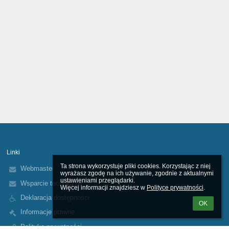
Linki
Ta strona wykorzystuje pliki cookies. Korzystając z niej 
Webmaster
wyrażasz zgodę na ich używanie, zgodnie z aktualnymi 
ustawieniami przeglądarki.

Wsparcie techniczne
Więcej informacji znajdziesz w 
Polityce prywatności
.
Deklaracja dostępności
OK
Informacje prawne
Polityka prywatności