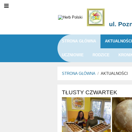
ul. Poz
STRONA GŁÓWNA
AKTUALNOŚC
UCZNIOWIE
RODZICE
KRONI
STRONA GŁÓWNA
/
AKTUALNOŚCI
Aktualności
TŁUSTY CZWARTEK