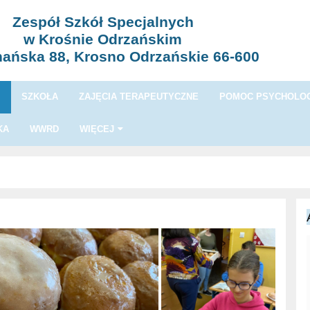
Zespół Szkół Specjalnych
w Krośnie Odrzańskim
nańska 88, Krosno Odrzańskie 66-600
I
SZKOŁA
ZAJĘCIA TERAPEUTYCZNE
POMOC PSYCHOLOG
KA
WWRD
WIĘCEJ