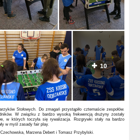
10
łkarzyków Stołowych. Do zmagań przystąpiło czternaście zespołów.
ników. W związku z bardzo wysoką frekwencją drużyny zostały
e, w których toczyła się rywalizacja. Rozgrywki stały na bardzo
y w myśl zasady fair play.
ta Czechowska, Marzena Debert i Tomasz Przybylski.